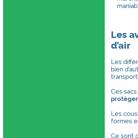
maniabi
Les a
d’air
Les diffé
bien d’au
transport
Ces sacs 
protègent
Les couss
formes et
Ce sont d