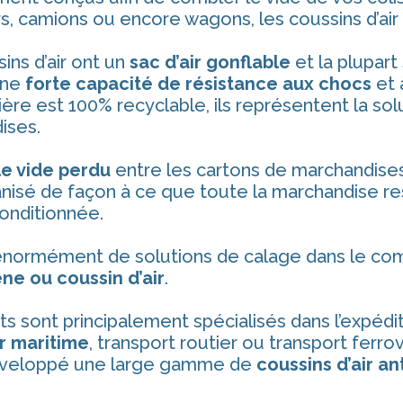
s, camions ou encore wagons, les coussins d’air 
ins d’air ont un
sac d’air gonflable
et la plupar
une
forte capacité de résistance aux chocs
et 
ère est 100% recyclable, ils représentent la sol
ises.
le vide perdu
entre les cartons de marchandises
nisé de façon à ce que toute la marchandise res
onditionnée.
e énormément de solutions de calage dans le c
ne ou coussin d’air
.
ts sont principalement spécialisés dans l’expé
r maritime
, transport routier ou transport ferro
veloppé une large gamme de
coussins d’air a