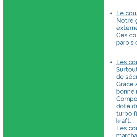
Le cou
Notre 
externe
Ces cou
parois 
Les co
Surtout
de sécu
Grâce à
bonne r
Compos
doté d’
turbo f
kraft.
Les co
marcha