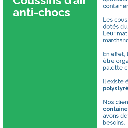
Coussins d’air
container
anti-chocs
Les couss
dotés d’
Leur mati
marchand
En effet,
être orga
palette c
Il exist
polystyrè
Nos clien
containe
avons dé
besoins.