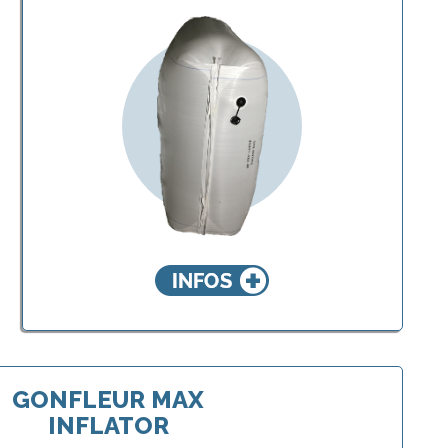
STRIKER® PP
BATES CARGO-
PAK®
GONFLEUR MAX
INFLATOR