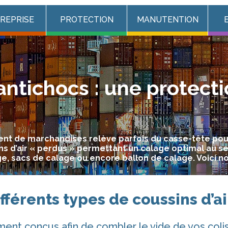
TREPRISE
PROTECTION
MANUTENTION
 antichocs : une protec
ment de marchandises relève parfois du casse-tête pou
ns d’air « perdus » permettant un calage optimal au s
, sacs de calage ou encore ballon de calage. Voici no
fférents types de coussins d’a
ent conçus afin de combler le vide de vos coli