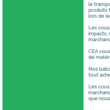
le transp
produits 
lors de l
Les cous
impacts, 
marchand
CEA vou
de matér
Nos ballo
tout ache
Les couss
marchandi
que nous