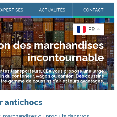
EXPERTISES
ACTUALITÉS
CONTACT
FR
tion des marchandises
incontournable
r les transporteurs. CEA vous propose une large
ein du conteneur, wagon ou camion. Des coussins
tre gamme de coussins d’air et leurs avantages.
ir antichocs
s, marchandises ou produits dans vos