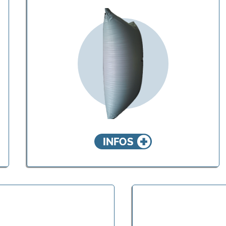
BATES CARGO-
PAK®