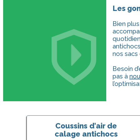
Les gon
Bien plus
accompagn
quotidie
antichoc
nos sacs 
Besoin d’e
pas à
nou
l’optimis
Coussins d'air de
calage antichocs