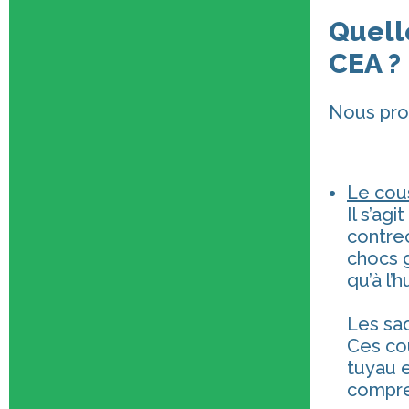
Quelle
CEA ?
Nous prop
Le cou
Il s’ag
contrec
chocs g
qu’à l’
Les sac
Ces cou
tuyau e
compre