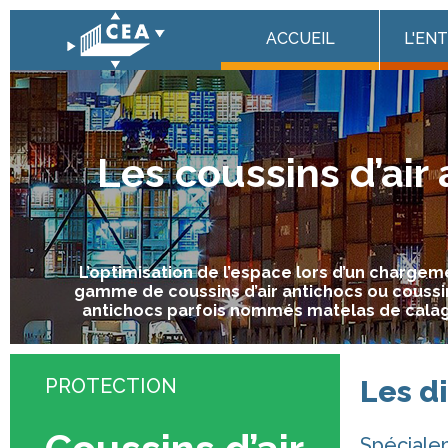
Panneau de gestion des cookies
ACCUEIL
L'EN
Les coussins d’air
L’optimisation de l’espace lors d’un charge
gamme de coussins d’air antichocs ou coussi
antichocs parfois nommés matelas de calage
PROTECTION
Les di
Spécialem