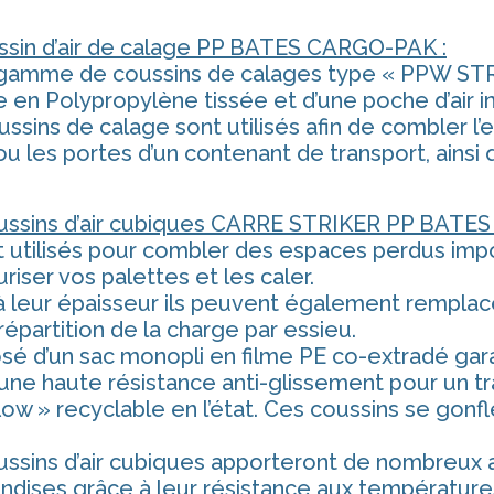
ssin d’air de calage PP BATES CARGO-PAK :
gamme de coussins de calages type « PPW ST
 en Polypropylène tissée et d’une poche d’air i
ssins de calage sont utilisés afin de combler l’
ou les portes d’un contenant de transport, ainsi 
ussins d’air cubiques CARRE STRIKER PP BATE
 utilisés pour combler des espaces perdus impor
riser vos palettes et les caler.
 leur épaisseur ils peuvent également remplace
épartition de la charge par essieu.
é d’un sac monopli en filme PE co-extradé gara
une haute résistance anti-glissement pour un tr
low » recyclable en l’état. Ces coussins se gonf
ussins d’air cubiques apporteront de nombreux
ndises grâce à leur résistance aux température